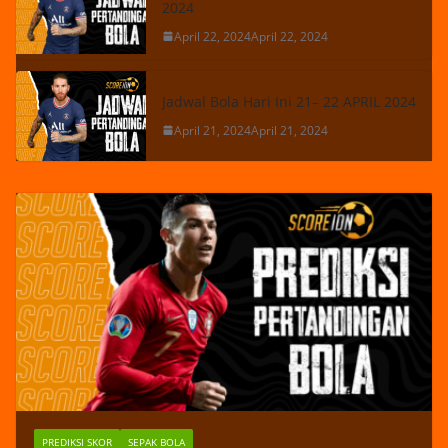
2024
April 22, 2024
April 22, 2024
Jadwal Bola Hari Ini 21– 22 APRIL 2024
April 21, 2024
April 21, 2024
PREDIKSI SKOR
SEPAK BOLA