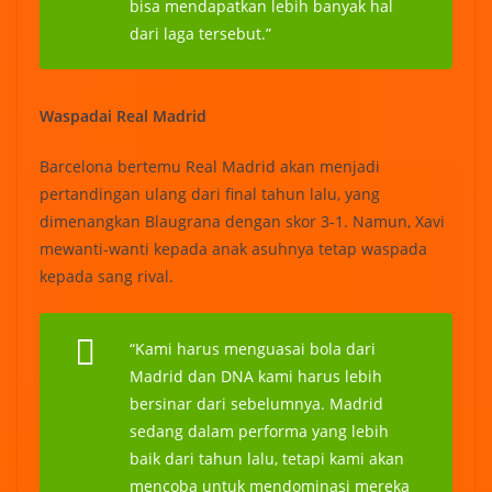
bisa mendapatkan lebih banyak hal
dari laga tersebut.”
Waspadai Real Madrid
Barcelona bertemu Real Madrid akan menjadi
pertandingan ulang dari final tahun lalu, yang
dimenangkan Blaugrana dengan skor 3-1. Namun, Xavi
mewanti-wanti kepada anak asuhnya tetap waspada
kepada sang rival.
“Kami harus menguasai bola dari
Madrid dan DNA kami harus lebih
bersinar dari sebelumnya. Madrid
sedang dalam performa yang lebih
baik dari tahun lalu, tetapi kami akan
mencoba untuk mendominasi mereka