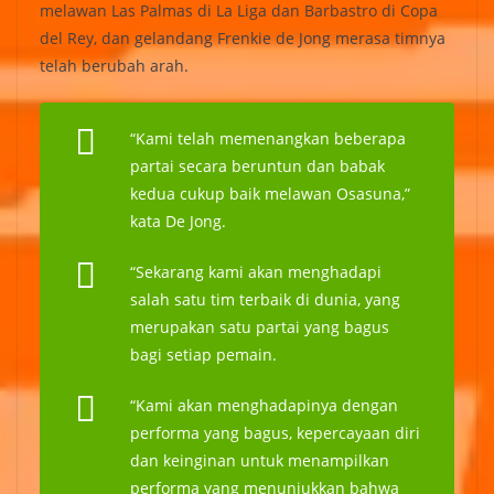
melawan Las Palmas di La Liga dan Barbastro di Copa
del Rey, dan gelandang Frenkie de Jong merasa timnya
telah berubah arah.
“Kami telah memenangkan beberapa
partai secara beruntun dan babak
kedua cukup baik melawan Osasuna,”
kata De Jong.
“Sekarang kami akan menghadapi
salah satu tim terbaik di dunia, yang
merupakan satu partai yang bagus
bagi setiap pemain.
“Kami akan menghadapinya dengan
performa yang bagus, kepercayaan diri
dan keinginan untuk menampilkan
performa yang menunjukkan bahwa