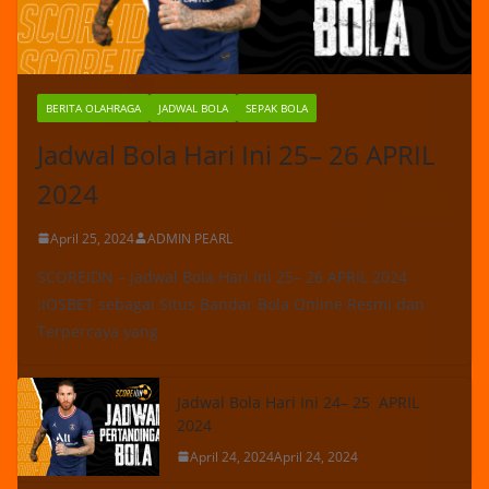
BERITA OLAHRAGA
JADWAL BOLA
SEPAK BOLA
Jadwal Bola Hari Ini 25– 26 APRIL
2024
April 25, 2024
ADMIN PEARL
SCOREIDN – Jadwal Bola Hari Ini 25– 26 APRIL 2024
:IOSBET sebagai Situs Bandar Bola Online Resmi dan
Terpercaya yang
Jadwal Bola Hari Ini 24– 25 APRIL
2024
April 24, 2024
April 24, 2024