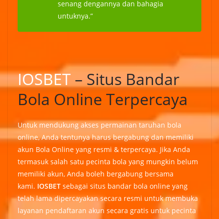
senang dengannya dan bahagia
untuknya.”
IOSBET
– Situs Bandar
Bola Online Terpercaya
Untuk mendukung akses permainan taruhan bola
online, Anda tentunya harus bergabung dan memiliki
akun Bola Online yang resmi & terpercaya. Jika Anda
termasuk salah satu pecinta bola yang mungkin belum
memiliki akun, Anda boleh bergabung bersama
kami.
IOSBET
sebagai situs bandar bola online yang
telah lama dipercayakan secara resmi untuk membuka
layanan pendaftaran akun secara gratis untuk pecinta