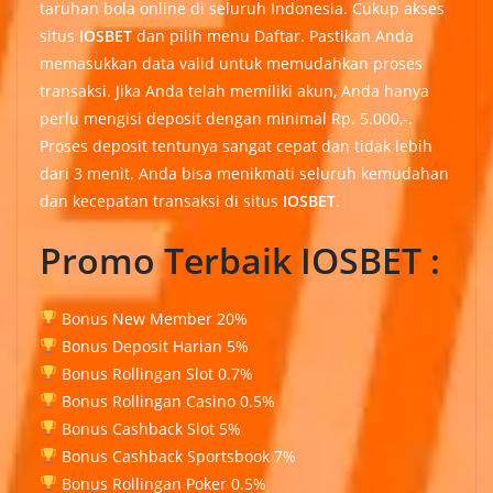
taruhan bola online di seluruh Indonesia. Cukup akses
situs
IOSBET
dan pilih menu Daftar. Pastikan Anda
memasukkan data valid untuk memudahkan proses
transaksi. Jika Anda telah memiliki akun, Anda hanya
perlu mengisi deposit dengan minimal Rp. 5.000,-.
Proses deposit tentunya sangat cepat dan tidak lebih
dari 3 menit. Anda bisa menikmati seluruh kemudahan
dan kecepatan transaksi di situs
IOSBET
.
Promo Terbaik IOSBET :
Bonus New Member 20%
Bonus Deposit Harian 5%
Bonus Rollingan Slot 0.7%
Bonus Rollingan Casino 0.5%
Bonus Cashback Slot 5%
Bonus Cashback Sportsbook 7%
Bonus Rollingan Poker 0.5%