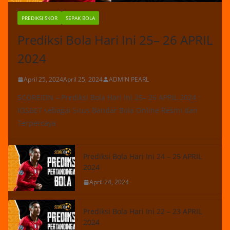
PREDIKSI SKOR
SEPAK BOLA
Prediksi Bola Hari Ini 25– 26 APRIL
2024
April 25, 2024
April 25, 2024
ADMIN PEARL
SCOREIDN – Prediksi Bola Hari Ini 25– 26 APRIL 2024 :
IOSBET sebagai Situs Bandar Bola Online Resmi dan
Terpercaya
Prediksi Bola Hari Ini 24 – 25 APRIL
2024
April 24, 2024
Prediksi Bola Hari Ini 22 – 23 APRIL
2024