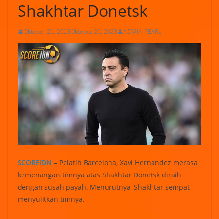
Shakhtar Donetsk
Oktober 26, 2023
Oktober 26, 2023
ADMIN PEARL
SCOREIDN
– Pelatih Barcelona, Xavi Hernandez merasa
kemenangan timnya atas Shakhtar Donetsk diraih
dengan susah payah. Menurutnya, Shakhtar sempat
menyulitkan timnya.