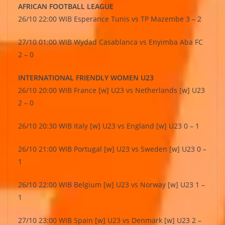
AFRICAN FOOTBALL LEAGUE
26/10 22:00 WIB Esperance Tunis vs TP Mazembe 3 – 2
27/10 01:00 WIB Wydad Casablanca vs Enyimba Aba FC
2 – 0
INTERNATIONAL FRIENDLY WOMEN U23
26/10 20:00 WIB France [w] U23 vs Netherlands [w] U23
2 – 0
26/10 20:30 WIB Italy [w] U23 vs England [w] U23 0 – 1
26/10 21:00 WIB Portugal [w] U23 vs Sweden [w] U23 0 –
1
26/10 22:00 WIB Belgium [w] U23 vs Norway [w] U23 1 –
1
27/10 23:00 WIB Spain [w] U23 vs Denmark [w] U23 2 –