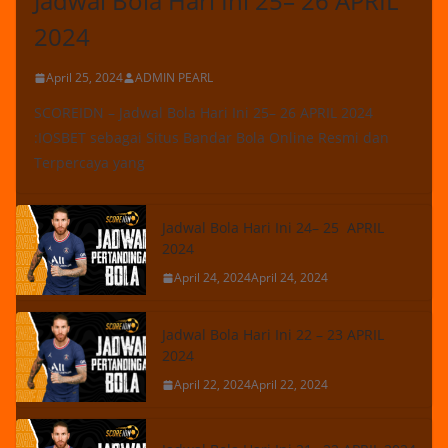
Jadwal Bola Hari Ini 25– 26 APRIL
2024
April 25, 2024
ADMIN PEARL
SCOREIDN – Jadwal Bola Hari Ini 25– 26 APRIL 2024
:IOSBET sebagai Situs Bandar Bola Online Resmi dan
Terpercaya yang
Jadwal Bola Hari Ini 24– 25 APRIL
2024
April 24, 2024
April 24, 2024
Jadwal Bola Hari Ini 22 – 23 APRIL
2024
April 22, 2024
April 22, 2024