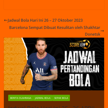
Jadwal Bola Hari Ini 26 – 27 Oktober 2023
Barcelona Sempat Dibuat Kesulitan oleh Shakhtar
Donetsk
BERITA OLAHRAGA
JADWAL BOLA
SEPAK BOLA