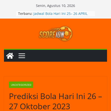
Skip
Senin, Agustus 10, 2026
to
Prediksi Bola Hari Ini 25– 26 APRIL
Terbaru:
2024
content
Jadwal Bola Hari Ini 25– 26 APRIL
2024
MU Menang Sih, tapi Masih Banyak
Negatifnya, Ujar Erik ten Hag
Xavi Hernandez Putuskan Tetap
Tukangi Barcelona di Musim Depan
Liverpool Dihabisi Everton Karena
Itu Jurgen Klopp Minta Kepada
Suporter The Reds
UNCATEGORIZED
Prediksi Bola Hari Ini 26 –
27 Oktober 2023